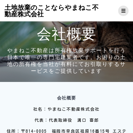
コ
土地放棄のことならやまねこ不
ン
動産株式会社
テ
ン
会社概要
ツ
へ
ス
キ
やまねこ不動産は所有権放棄サポートを行う
ッ
日本で唯一の専門宅建業者です。お困りの土
プ
地の所有権を当社が有料にてお引取りするサ
ービスをご提供しています
会社概要
社名：やまねこ不動産株式会社
代表：代表取締役 溝口 喜郎
住所：〒814-0005 福岡市早良区祖原16番15号 エステ