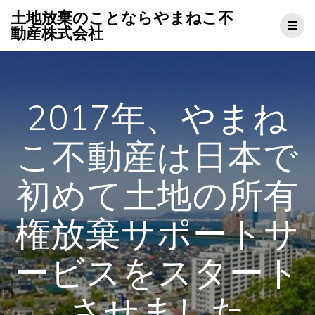
コ
土地放棄のことならやまねこ不
ン
動産株式会社
テ
ン
ツ
へ
ス
2017年、やまね
キ
ッ
プ
こ不動産は日本で
初めて土地の所有
権放棄サポートサ
ービスをスタート
させました