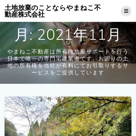
コ
土地放棄のことならやまねこ不
ン
動産株式会社
テ
ン
月:
2021年11月
ツ
へ
ス
キ
やまねこ不動産は所有権放棄サポートを行う
ッ
日本で唯一の専門宅建業者です。お困りの土
プ
地の所有権を当社が有料にてお引取りするサ
ービスをご提供しています