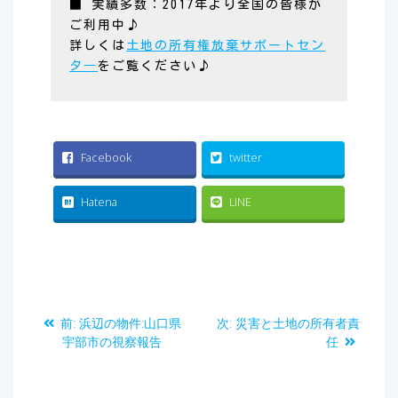
■ 実績多数：2017年より全国の皆様が
ご利用中♪
詳しくは
土地の所有権放棄サポートセン
タ―
をご覧ください♪
Facebook
twitter
Hatena
LINE
投
前
次
前:
浜辺の物件:山口県
次:
災害と土地の所有者責
稿
の
の
宇部市の視察報告
任
投
投
ナ
稿:
稿: