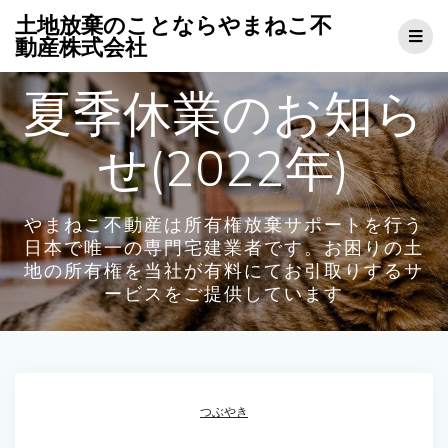
コ
土地放棄のことならやまねこ不
ン
動産株式会社
テ
ン
夏季休業のお知ら
ツ
へ
ス
せ(2022年)
キ
ッ
プ
やまねこ不動産は所有権放棄サポートを行う
日本で唯一の専門宅建業者です。お困りの土
地の所有権を当社が有料にてお引取りするサ
ービスをご提供しています
つぶやき