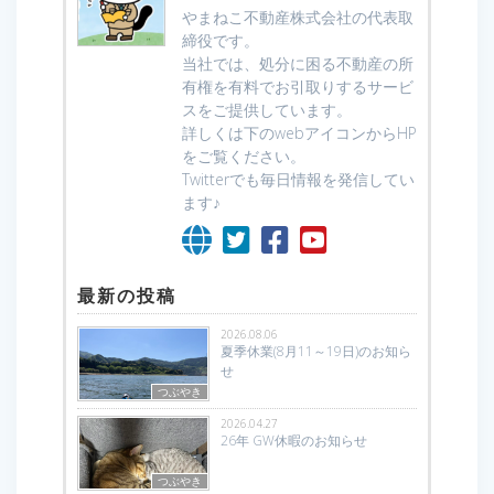
やまねこ不動産株式会社の代表取
締役です。
当社では、処分に困る不動産の所
有権を有料でお引取りするサービ
スをご提供しています。
詳しくは下のwebアイコンからHP
をご覧ください。
Twitterでも毎日情報を発信してい
ます♪
最新の投稿
2026.08.06
夏季休業(8月11～19日)のお知ら
せ
つぶやき
2026.04.27
26年 GW休暇のお知らせ
つぶやき