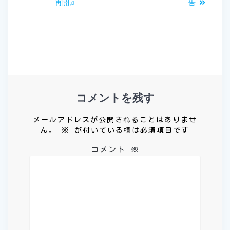
稿
の
の
再開♫
告
投
投
ナ
稿:
稿:
ビ
ゲ
ー
コメントを残す
シ
メールアドレスが公開されることはありませ
ョ
ん。
※
が付いている欄は必須項目です
コメント
※
ン