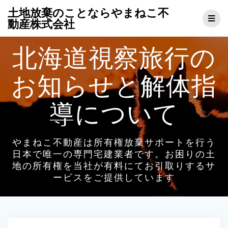
コ
土地放棄のことならやまねこ不
ン
動産株式会社
テ
ン
北海道視察旅行の
ツ
へ
ス
お知らせと解体指
キ
ッ
プ
導について
やまねこ不動産は所有権放棄サポートを行う
日本で唯一の専門宅建業者です。お困りの土
地の所有権を当社が有料にてお引取りするサ
ービスをご提供しています