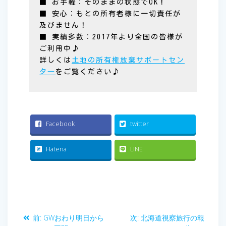
■ お手軽：そのままの状態でOK！
■ 安心：もとの所有者様に一切責任が
及びません！
■ 実績多数：2017年より全国の皆様が
ご利用中♪
詳しくは
土地の所有権放棄サポートセン
タ―
をご覧ください♪
Facebook
twitter
Hatena
LINE
投
前
次
前:
GWおわり明日から
次:
北海道視察旅行の報