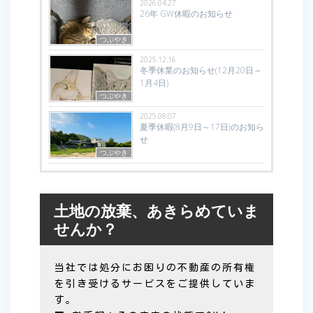
2026.04.27
26年 GW休暇のお知らせ
つぶやき
2025.12.16
冬季休業のお知らせ(12月20日～
1月4日)
つぶやき
2025.08.07
夏季休暇(8月9日～17日)のお知ら
せ
つぶやき
土地の放棄、あきらめていま
せんか？
当社では処分にお困りの不動産の所有権
を引き受けるサービスをご提供していま
す。