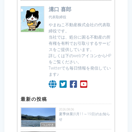
溝口 喜郎
代表取締役
やまねこ不動産株式会社の代表取
締役です。
当社では、処分に困る不動産の所
有権を有料でお引取りするサービ
スをご提供しています。
詳しくは下のwebアイコンからHP
をご覧ください。
Twitterでも毎日情報を発信してい
ます♪
最新の投稿
2026.08.06
夏季休業(8月11～19日)のお知ら
せ
つぶやき