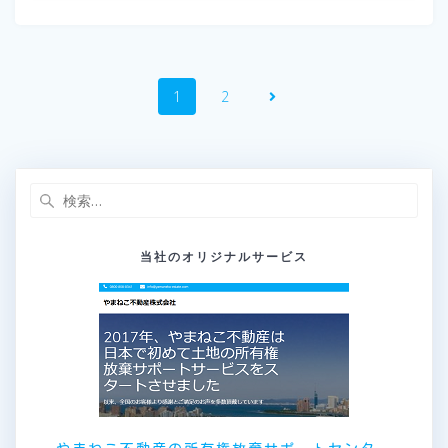
投
固
固
1
2
稿
定
定
ペ
ペ
ナ
ー
ー
ジ
ジ
ビ
検
索:
ゲ
当社のオリジナルサービス
ー
シ
ョ
ン