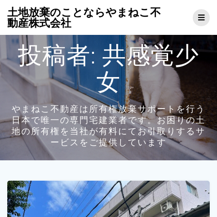
コ
土地放棄のことならやまねこ不
ン
動産株式会社
テ
ン
投稿者:
共感覚少
ツ
へ
ス
女
キ
ッ
プ
やまねこ不動産は所有権放棄サポートを行う
日本で唯一の専門宅建業者です。お困りの土
地の所有権を当社が有料にてお引取りするサ
ービスをご提供しています