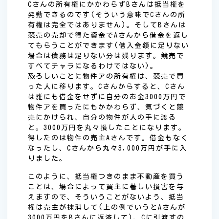
Cさんの所有権にかかわらずBさんは抵当権を
発動できるのです(そういう意味でCさんの所
有権は完全ではありません)。そしてBさんは
競売の売却で得た資金でAさんから借金を返し
てもらうことができます(借入金額に足りない
場合は債務は足りない分は残ります。競売で
すべてチャラになるわけではない)。
恐ろしいことに物件アの所有権は、競売で買
った人に移ります。Cさんからすると、Cさん
は誰にも借金をせずに自分のお金3000万円で
物件アを買ったにもかかわらず、気づくと競
売にかけられ、自分の物件が人の手に渡る
と。3000万円を丸々損したことになります。
得したのは物件の売主Aさんです。借金もなく
なったし、Cさんから丸々3,000万円が手に入
りました。
このように、抵当権つきのまま不動産を買う
ことは、場合によって買主に著しい損害を与
えますので、そういうことがないよう、抵当
権は売主が抹消して(上の例でいうとAさんが
3000万円をBさんに返済して)、Cに引渡すの