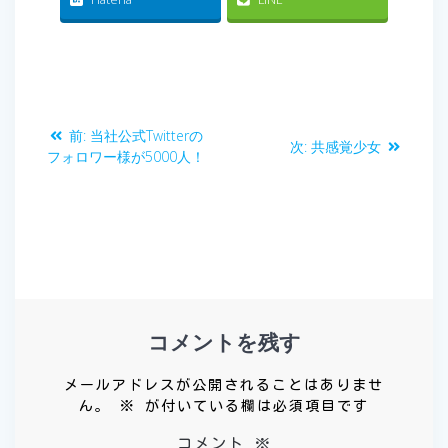
投
前
前:
当社公式Twitterの
次
次:
共感覚少女
稿
の
フォロワー様が5000人！
の
投
投
ナ
稿:
稿:
ビ
ゲ
ー
コメントを残す
シ
メールアドレスが公開されることはありませ
ョ
ん。
※
が付いている欄は必須項目です
コメント
※