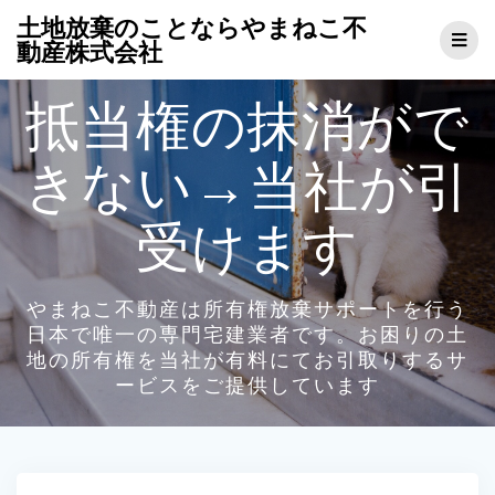
コ
土地放棄のことならやまねこ不
ン
動産株式会社
テ
ン
抵当権の抹消がで
ツ
へ
ス
きない→当社が引
キ
ッ
プ
受けます
やまねこ不動産は所有権放棄サポートを行う
日本で唯一の専門宅建業者です。お困りの土
地の所有権を当社が有料にてお引取りするサ
ービスをご提供しています