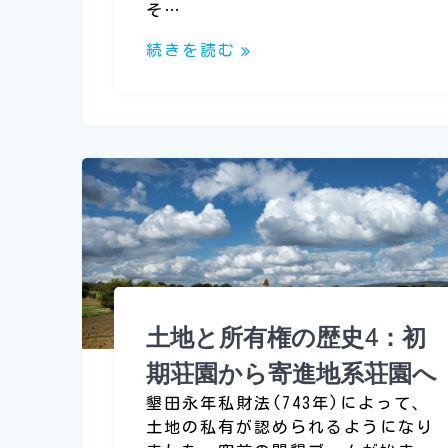
そ…
続きを読む
土地と所有権の歴史4：初
期荘園から寄進地系荘園へ
墾田永年私財法(743年)によって、
土地の私有が認められるようになり