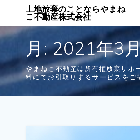
コ
土地放棄のことならやまね
ン
こ不動産株式会社
テ
ン
ツ
月:
2021年3
へ
ス
キ
ッ
やまねこ不動産は所有権放棄サポ
プ
料にてお引取りするサービスをご