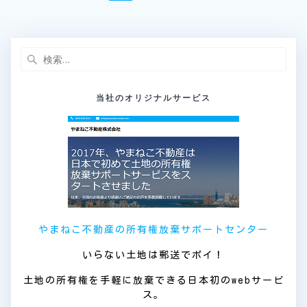
稿
定
定
定
定
定
ペ
ペ
ペ
ペ
ペ
ナ
ー
ー
ー
ー
ー
ジ
ジ
ジ
ジ
ジ
ビ
検
索:
ゲ
当社のオリジナルサービス
ー
シ
ョ
ン
やまねこ不動産の所有権放棄サポートセンター
いらない土地は郵送でポイ！
土地の所有権を手軽に放棄できる日本初のwebサービ
ス。