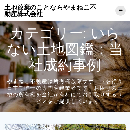
コ
土地放棄のことならやまねこ不
ン
動産株式会社
テ
ン
カテゴリー:
いら
ツ
へ
ス
ない土地図鑑：当
キ
ッ
プ
社成約事例
やまねこ不動産は所有権放棄サポートを行う
日本で唯一の専門宅建業者です。お困りの土
地の所有権を当社が有料にてお引取りするサ
ービスをご提供しています