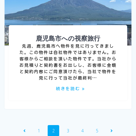
鹿児島市への視察旅行
先週、鹿児島市へ物件を見に行ってきまし
た。この物件は自社物件ではありません。お
客様からご相談を頂いた物件です。当社から
お見積りと契約書をお出しし、お客様に金額
と契約内容にご同意頂けたら、当社で物件を
見に行って当社が最終判…
続きを読む
投
固
固
固
固
固
1
2
3
4
5