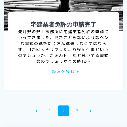
宅建業者免許の申請完了
先月県の県土事務所に宅建業者免許の申請に
いってきました。見たこともないようなヘン
な書式の紙をたくさん準備しなくてはなら
ず、目が回りそうでした。お役所仕事という
のでしょうか、たぶん何十年と続いてる書式
なのでしょうが今の時代…
続きを読む
投
固
固
固
1
2
3
稿
定
定
定
ペ
ペ
ペ