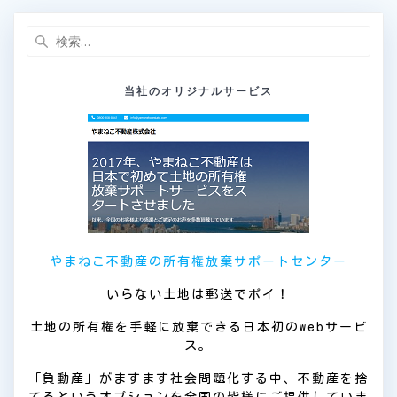
ナ
ー
ー
ー
ジ
ジ
ジ
ビ
検
索:
ゲ
当社のオリジナルサービス
ー
シ
ョ
ン
やまねこ不動産の所有権放棄サポートセンター
いらない土地は郵送でポイ！
土地の所有権を手軽に放棄できる日本初のwebサービ
ス。
「負動産」がますます社会問題化する中、不動産を捨
てるというオプションを全国の皆様にご提供していま