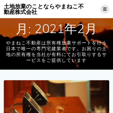
コ
土地放棄のことならやまねこ不
ン
動産株式会社
テ
ン
月:
2021年2月
ツ
へ
ス
キ
やまねこ不動産は所有権放棄サポートを行う
ッ
日本で唯一の専門宅建業者です。お困りの土
プ
地の所有権を当社が有料にてお引取りするサ
ービスをご提供しています